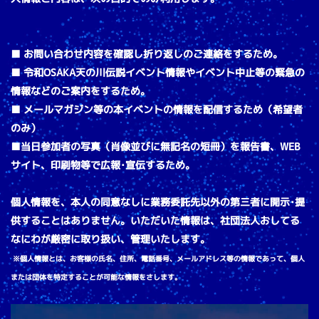
■ お問い合わせ内容を確認し折り返しのご連絡をするため。
■ 令和OSAKA天の川伝説イベント情報やイベント中止等の緊急の
情報などのご案内
をするため。
■
メールマガジン等の本イベントの情報を配信するため（希望者
のみ）
■当日参加者の写真（肖像並びに無記名の短冊）を報告書、WEB
サイト、印刷物等で広報･宣伝するため。
個人情報を、本人の同意なしに業務委託先以外の第三者に開示･提
供することはあり
ません。いただいた情報は、社団法人おしてる
なにわが厳密に取り扱い、管理いたします。
※個人情報とは、お客様の氏名、住所、電話番号、メールアドレス等の情報であっ
て、個人
または団体を特定することが可能な情報をさします。